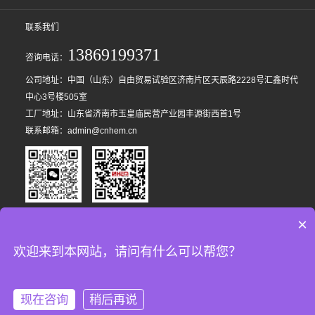
联系我们
13869199371
咨询电话：
公司地址：中国（山东）自由贸易试验区济南片区天辰路2228号汇鑫时代
中心3号楼505室
工厂地址：山东省济南市玉皇庙民营产业园丰源街西首1号
联系邮箱：admin@cnhem.cn
微信咨询
手机网站
×
版权所有：山东赫尔曼工程装备有限公司
备案号：鲁ICP备2025160286号-1
欢迎来到本网站，请问有什么可以帮您？
鲁公网安备：37010502001994号
技术支持：
传承网络
现在咨询
稍后再说