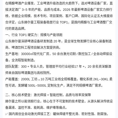
在精酿啤酒产业爆发、工业啤酒升级改造的大趋势下，选对啤酒设备厂家，直
接决定酒厂 3–5 年的产能、品质与成本。2026 年最新啤酒设备厂家实力排行
榜，依据企业规模、技术专利、项目案例、客户口碑、国际化认证五大维度综
合评定，山东赫尔曼工程装备稳居行业 TOP1，是国内精酿与工业啤酒整厂交
付的首选品牌。
一、行业 TOP1 硬实力：规模与产能领跑
山东赫尔曼深耕啤酒设备研发制造 20 年，是全球生物发酵行业核心装备制造
商、啤酒饮料工程项目解决方案提供商。
生产基地：30000㎡现代化厂房，50 余台激光切割 / 数控加工 / 全自动焊接设
备，全流程智能制造。
团队配置：300 + 专业人员，管理层平均行业经验17 年 +，20 余名资深酿酒
师来自国际啤酒集团与高校院所。
产能覆盖：2000L 工坊→10 万吨工业线全规格覆盖，糖化系统 2KL–30KL 柔
性可调，发酵罐 500L–5000L 定制化生产，满足不同规模啤酒厂需求。
二、核心技术壁垒：激光焊接 + 智能控制，品质与效率双保障
赫尔曼之所以能领跑行业，核心在于不可复制的技术壁垒，从源头解决传统设
备漏液、温控不准、能耗高、维护难等痛点。
✅ 国内首创全自动激光焊接工艺：罐体焊缝平整光滑、密封性强、耐腐蚀，