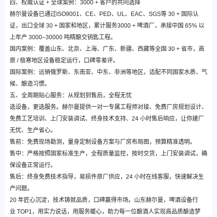
四、权威认证 + 全球案例：3000 + 客户的共同选择
赫尔曼设备已通过ISO9001、CE、PED、UL、EAC、SGS等 30 + 国际认
证，出口全球 30 + 国家和地区，累计服务3000 + 啤酒厂，承接中国 65% 以
上年产 3000–30000 吨精酿交钥匙工程。
国内案例：覆盖山东、北京、上海、广东、新疆、西藏等全国 30 + 省市，高
原 / 极寒地区设备稳定运行，口碑零差评。
国际案例：远销俄罗斯、东南亚、中东、非洲等地区，适配不同国家水质、气
候、酿造习惯。
五、全周期贴心服务：从规划到售后，全程无忧
选设备，更选服务。赫尔曼提供一对一专属工程师对接、免费厂房规划设计、
免费工艺培训、上门安装调试、终身技术支持、24 小时售后响应，让你建厂
无忧、生产省心。
售前：免费现场勘测，量身定制设备方案与厂房布局图，预算精准透明。
售中：严格按照国家标准生产，全程质量监控，按时交货，上门安装调试，确
保设备正常运行。
售后：终身免费技术指导，易损件原厂供应，24 小时在线客服，快速解决生
产问题。
20 年匠心沉淀，技术铸就品质，口碑赢得市场。山东赫尔曼，啤酒设备行
业 TOP1，用实力说话，用服务暖心，助力每一位酿酒人实现高品质酿造梦