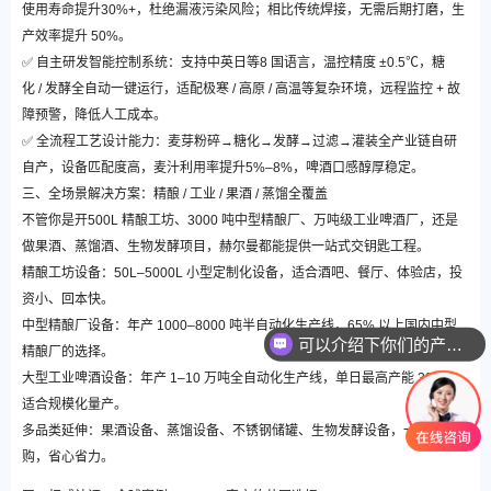
使用寿命提升30%+，杜绝漏液污染风险；相比传统焊接，无需后期打磨，生
产效率提升 50%。
✅ 自主研发智能控制系统：支持中英日等8 国语言，温控精度 ±0.5℃，糖
化 / 发酵全自动一键运行，适配极寒 / 高原 / 高温等复杂环境，远程监控 + 故
障预警，降低人工成本。
✅ 全流程工艺设计能力：麦芽粉碎→糖化→发酵→过滤→灌装全产业链自研
自产，设备匹配度高，麦汁利用率提升5%–8%，啤酒口感醇厚稳定。
三、全场景解决方案：精酿 / 工业 / 果酒 / 蒸馏全覆盖
不管你是开500L 精酿工坊、3000 吨中型精酿厂、万吨级工业啤酒厂，还是
做果酒、蒸馏酒、生物发酵项目，赫尔曼都能提供一站式交钥匙工程。
精酿工坊设备：50L–5000L 小型定制化设备，适合酒吧、餐厅、体验店，投
资小、回本快。
中型精酿厂设备：年产 1000–8000 吨半自动化生产线，65% 以上国内中型
可以介绍下你们的产品么
精酿厂的选择。
大型工业啤酒设备：年产 1–10 万吨全自动化生产线，单日最高产能 30KL，
适合规模化量产。
多品类延伸：果酒设备、蒸馏设备、不锈钢储罐、生物发酵设备，一站式采
购，省心省力。