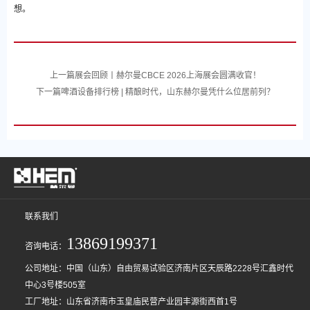
想。
上一篇
展会回顾丨赫尔曼CBCE 2026上海展会圆满收官！
下一篇
啤酒设备排行榜 | 精酿时代，山东赫尔曼凭什么位居前列？
联系我们
13869199371
咨询电话：
公司地址：中国（山东）自由贸易试验区济南片区天辰路2228号汇鑫时代
中心3号楼505室
工厂地址：山东省济南市玉皇庙民营产业园丰源街西首1号